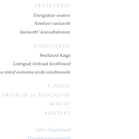
ERASEANSID
Energiatöö seanss
Nõelravi vastuvõtt
Vastuvõtt/ konsultatsioon
KOOLITUSED
Vestlused Kaiga
Loengud, töötoad, koolitused
su mind esinema enda sündmusele
E-POOD
ARTIKLID ja PODCASTID
MINUST
KONTAKT
Lehe Tingimused
Privaatsustingimused