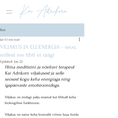
Post
Jan 5
3 min read
VILJAKUS JA ELUENERGIA - seos,
millest me tihti ei räägi
Updated:
Jan 22
Hiina meditsiini ja nõelravi terapeut 
Kai Adrikorn viljakusest ja selle 
seosest kogu keha energiaga ning 
igapäevaste emotsioonidega.
Viljakus on midagi palju enamat kui lihtsalt keha 
bioloogiline funktsioon. 
Viljakus on naise keha loomulik võime luua, hoida 