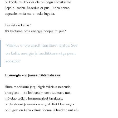
olukordi, mil kõik ei ole nii nagu sooviksime. 
Laps ei saabu. Rasedus ei püsi. Keha annab 
signaale, mida me ei oska lugeda.
Kas asi on kehas? 
Või kaotame oma energia hoopis mujale?
"Viljakus ei ole ainult füüsiline nähtus. See 
on keha, energia ja teadlikkuse väga peen 
koostöö."
Eluenergia – viljakuse nähtamatu alus
Hiina meditsiini järgi algab viljakus neerude 
energiast — sellest sisemisest tuumast, mis 
mõjutab tsüklit, hormonaalset tasakaalu, 
ovulatsiooni ja emaka energiat. Kui Eluenergia 
on tugev, on keha valmis looma ja hoidma uut elu.