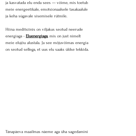
ja kasvatada elu enda sees — võime, mis toetub 
meie energeetikale, emotsionaalsele tasakaalule 
ja keha sügavale sisemisele rütmile. 
Hiina meditsiinis on viljakus seotud neerude 
energiaga - 
Eluenergiaga
, mis on just nimelt 
meie elujõu alustala. Ja see mõjuvõimas energia 
on seotud sellega, et uus elu saaks üldse tekkida.
Tänapäeva maailmas näeme aga üha sagedamini 