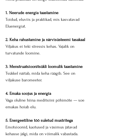
1. Neerude energia taastamine
Toidud, eluviis ja praktikad, mis kasvatavad 
Eluenergiat.
2. Keha rahustamine ja närvisüsteemi tasakaal
Viljakus ei teki stressis kehas. Vajalik on 
turvatunde loomine.
3. Menstruatsioonitsükli loomulik taastamine
Tsükkel näitab, mida keha räägib. See on 
viljakuse baromeeter.
4. Emaka soojus ja energia
Väga oluline hiina meditsiini põhimõte — soe 
emakas hoiab elu.
5. Energeetiline töö suletud mustritega
Emotsioonid, kaotused ja väsimus jätavad 
kehasse jälgi, mida on võimalik vabastada.