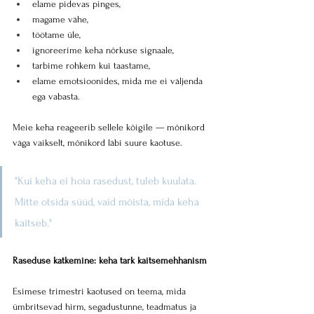
elame pidevas pinges,
magame vähe,
töötame üle,
ignoreerime keha nõrkuse signaale,
tarbime rohkem kui taastame,
elame emotsioonides, mida me ei väljenda 
ega vabasta.
Meie keha reageerib sellele kõigile — mõnikord 
väga vaikselt, mõnikord läbi suure kaotuse.
"Kui keha ei hoia rasedust, tuleb kuulata. 
Mitte otsida süüd, vaid mõista, mida keha 
kaitseb."
Raseduse katkemine: keha tark kaitsemehhanism
Esimese trimestri kaotused on teema, mida 
ümbritsevad hirm, segadustunne, teadmatus ja 