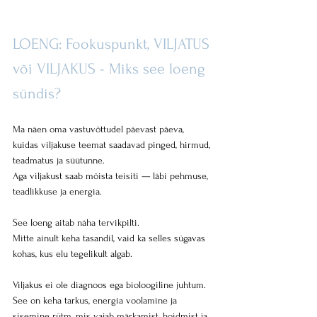
LOENG: Fookuspunkt, VILJATUS 
või VILJAKUS - Miks see loeng 
sündis?
Ma näen oma vastuvõttudel päevast päeva, 
kuidas viljakuse teemat saadavad pinged, hirmud, 
teadmatus ja süütunne. 
Aga viljakust saab mõista teisiti — läbi pehmuse, 
teadlikkuse ja energia.
See loeng aitab näha tervikpilti.
Mitte ainult keha tasandil, vaid ka selles sügavas 
kohas, kus elu tegelikult algab.
Viljakus ei ole diagnoos ega bioloogiline juhtum.
See on keha tarkus, energia voolamine ja 
sisemine rütm, mis vajab märkamist, hoidmist ja 