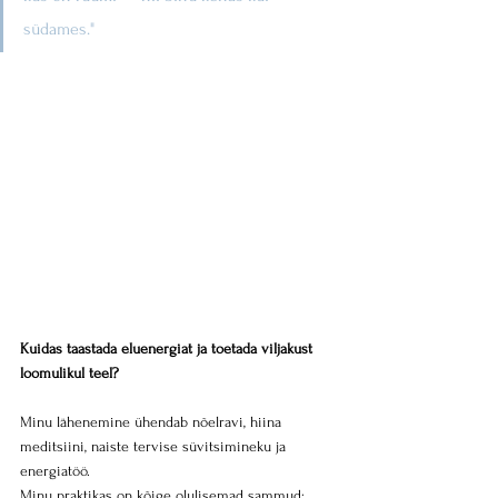
südames."
Kuidas taastada eluenergiat ja toetada viljakust 
loomulikul teel?
Minu lähenemine ühendab nõelravi, hiina 
meditsiini, naiste tervise süvitsimineku ja 
energiatöö.
Minu praktikas on kõige olulisemad sammud: