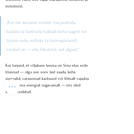
mõistmist.
„Kui me anname endale loa peatuda, 
kuulata ja taastuda, hakkab keha sageli ise 
looma seda, milleks ta loomupäraselt 
loodud on — elu, liikumist, uut algust.“
Kui tunned, et viljakuse teema on Sinu elus esile 
tõusnud — olgu see soov last saada, keha 
signaalid, varasemad kaotused või lihtsalt vajadus 
mõista oma energiat sügavamalt — siis oled 
soojalt oodatud.
Selles õhtus võtame aega.
Liigume viljakuse teemas rahulikult ja süvitsi, 
nähes seda nii keha kui energia tasandil.
Saad vastused küsimustele, mis on ehk kaua 
õhus olnud… ja avastad palju rohkem, kui oskad 