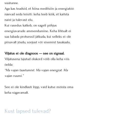
süütunne. 
Aga kas teadsid, et hiina meditsiin ja energiatöö 
näevad seda teisiti: keha teeb kõik, et kaitsta 
naist ja tulevast elu.
Kui rasedus katkeb, on sageli põhjus 
energiavarude ammendumine. Keha lihtsalt ei 
saa lubada protsessil jätkuda, kui selleks ei ole 
piisavalt jõudu, soojust või sisemist tasakaalu.
Viljatus ei ole diagnoos — see on signaal.
Viljatusena tajutud olukord võib olla keha viis 
öelda: 
“Ma vajan taastumist. Ma vajan energiat. Ma 
vajan ruumi.”
See ei ole kindlasti lõpp, vaid kutse mõista oma 
keha sügavamalt.
Kust lapsed tulevad? 