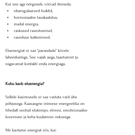
Kui see aga nõrgeneb, võivad ilmneda:
ebaregulaarsed tsüklid,
hormonaalne tasakaalutus,
madal energia,
raskused rasestumisel,
raseduse katkemised.
Eluenergiat ei saa “parandada” kiirete 
lahendustega. See vajab aega, taastumist ja 
sügavamat kontakti enda energiaga.
Kuhu kaob eluenergia?
Sellele küsimusele ei saa vastata vaid ühe 
põhjusega. Kaasaegne inimese energeetika on 
tihedalt seotud elutempo, stressi, emotsionaalse 
koormuse ja keha kuulamise oskusega.
Me kaotame energiat siis, kui: