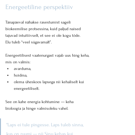
Energeetiline perspektiiv
Tänapäeval nähakse rasestumist sageli 
biokeemilise protsessina, kuid paljud naised 
tajuvad intuitiivselt, et see ei ole kogu tõde. 
Elu tuleb “veel sügavamalt”.
Energeetilisest vaatenurgast vajab uus hing keha, 
mis on valmis:
avarduma,
hoidma,
olema üheskoos lapsega nii kehaliselt kui 
energeetiliselt.
See on kahe energia kohtumine — keha 
bioloogia ja hinge valmisoleku vahel.
"Laps ei tule pingesse. Laps tuleb sinna, 
kus on ruumi — nii Sinu kehas kui 