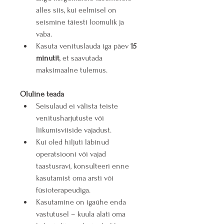
alles siis, kui eelmisel on 
seismine täiesti loomulik ja 
vaba.
Kasuta venituslauda iga päev 
15 
minutit
, et saavutada 
maksimaalne tulemus.
Oluline teada
Seisulaud ei välista teiste 
venitusharjutuste või 
liikumisviiside vajadust.
Kui oled hiljuti läbinud 
operatsiooni või vajad 
taastusravi, konsulteeri enne 
kasutamist oma arsti või 
füsioterapeudiga.
Kasutamine on igaühe enda 
vastutusel – kuula alati oma 