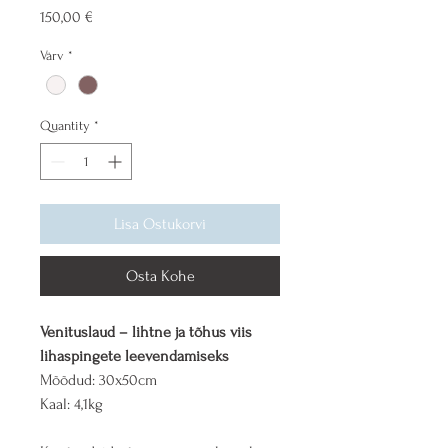
Price
150,00 €
Värv
*
Quantity
*
Lisa Ostukorvi
Osta Kohe
Venituslaud – lihtne ja tõhus viis 
lihaspingete leevendamiseks
Mõõdud: 30x50cm 
Kaal: 4,1kg