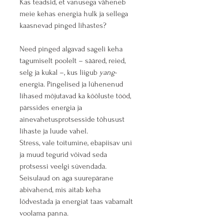
Kas teadsid, et vanusega väheneb 
meie kehas energia hulk ja sellega 
kaasnevad pinged lihastes?
Need pinged algavad sageli keha 
tagumiselt poolelt – sääred, reied, 
selg ja kukal –, kus liigub 
yang
-
energia. Pingelised ja lühenenud 
lihased mõjutavad ka kõõluste tööd, 
pärssides energia ja 
ainevahetusprotsesside tõhusust 
lihaste ja luude vahel.
Stress, vale toitumine, ebapiisav uni 
ja muud tegurid võivad seda 
protsessi veelgi süvendada. 
Seisulaud on aga suurepärane 
abivahend, mis aitab keha 
lõdvestada ja energiat taas vabamalt 
voolama panna.