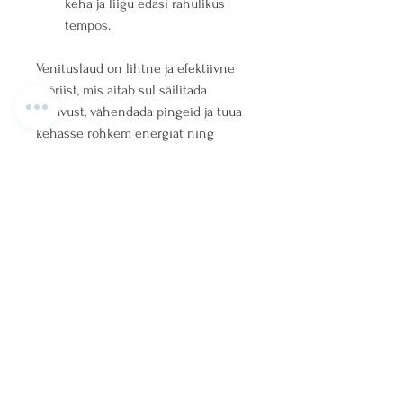
keha ja liigu edasi rahulikus 
tempos.
Venituslaud on lihtne ja efektiivne 
tööriist, mis aitab sul säilitada 
liikuvust, vähendada pingeid ja tuua 
kehasse rohkem energiat ning 
tasakaalu. Sinu keha tänab sind!
Ühendades iidsed tarkused ja
lääne meditsiini teadmised.