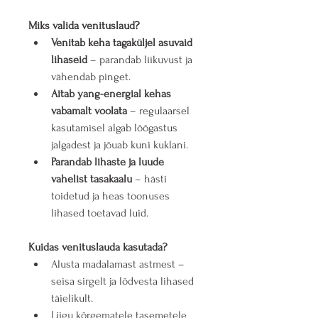
Miks valida venituslaud?
Venitab keha tagaküljel asuvaid 
lihaseid
 – parandab liikuvust ja 
vähendab pinget.
Aitab yang-energial kehas 
vabamalt voolata
 – regulaarsel 
kasutamisel algab lõõgastus 
jalgadest ja jõuab kuni kuklani.
Parandab lihaste ja luude 
vahelist tasakaalu
 – hästi 
toidetud ja heas toonuses 
lihased toetavad luid.
Kuidas venituslauda kasutada?
Alusta madalamast astmest – 
seisa sirgelt ja lõdvesta lihased 
täielikult.
Liigu kõrgematele tasemetele 