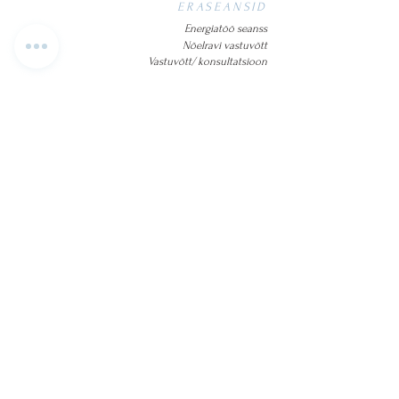
ERASEANSID
Energiatöö seanss
Nõelravi vastuvõtt
Vastuvõtt/ konsultatsioon
VIDEOKOOLITUSED
KKK
KOOLITUSED
Vestlused Kaiga
Loengud, töötoad, koolitused
Kutsu mind esinema enda sündmusele
E-POOD
ARTIKLID ja PODCASTID
MINUST
KONTAKT
KINKEKAART