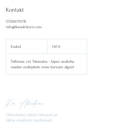
Kontakt
37256670378
info@kaiadrikorn.com
150
eurot
Ended
E
150 €
n
d
Tallinnas või Tabasalus - täpse asukoha
e
saadan osalejatele enne kursuse algust
d
Ühendades iidsed tarkused ja
lääne meditsiini teadmised.